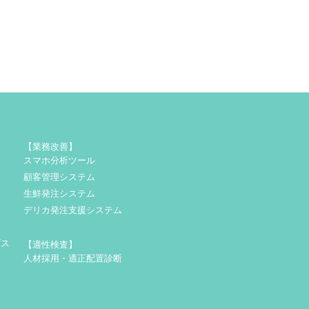
【業務改善】
スマホ分析ツール
顧客管理システム
生鮮発注システム
デリカ発注支援システム
ビス
【適性検査】
人材採用・適正配置診断