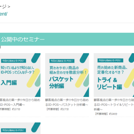
ージ＞
ent/