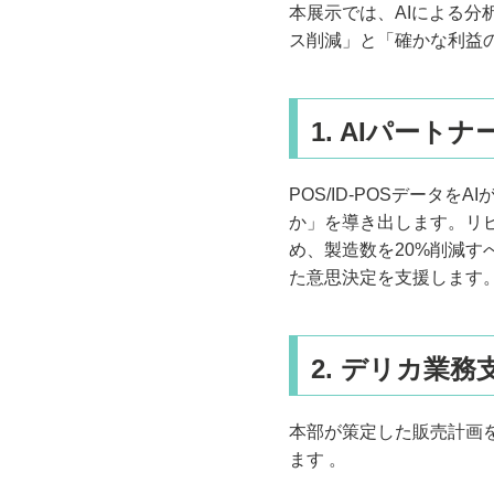
本展示では、AIによる
ス削減」と「確かな利益
1. AIパート
POS/ID-POSデー
か」を導き出します。リ
め、製造数を20%削減
た意思決定を支援します
2. デリカ業
本部が策定した販売計画
ます 。