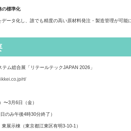
務の標準化
をデータ化し、誰でも精度の高い原材料発注・製造管理が可能
要
テム総合展「リテールテックJAPAN 2026」
kkei.co.jp/rt/
火）〜3月6日（金）
終日のみ午後4時30分終了）
東展示棟（東京都江東区有明3-10-1）