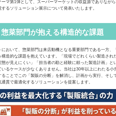
テーマ第1弾として、スーパーマーケットの収益源でありなが
現するソリューション展示について発表いたします。
：惣菜部門が抱える構造的な課題
トにおいて、惣菜部門は来店動機となる重要部門である一方、
う構造的な課題を抱えています。「現場でどれくらい製造され
実態が見えにくい」「担当者の勘と経験に頼った製造計画」と
ているケースが少なくありません。当社は30年以上にわたる小
することでこの「製販の分断」を解消し、計画から実行、そし
気通貫で最適化するソリューションを提案します。