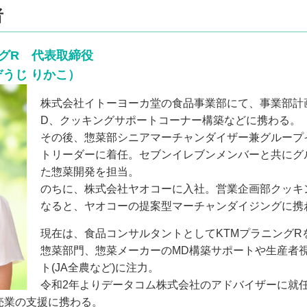
者
ングR 代表取締役
ぞうじ りかこ）
株式会社イトーヨーカ堂の食品事業部にて、事業部計
D、クッキングサポートコーナー構築などに携わる。
その後、惣菜部シニアマーチャンダイザー兼グループ
トリーダーに着任。セブンイレブンメンバーと共にグ
た惣菜開発を担当。
のちに、株式会社ヤオコーに入社。営業企画部クッキ
なると、ヤオコーの提案型マーチャンダイジングに携
現在は、食品コンサルタントとしてKTMプラニングR
惣菜部門、惣菜メーカーのMD構築サポートや生産者
ト(JA全農など)に注力。
令和2年よりデータコム株式会社のアドバイザーに就
売業の支援に携わる。