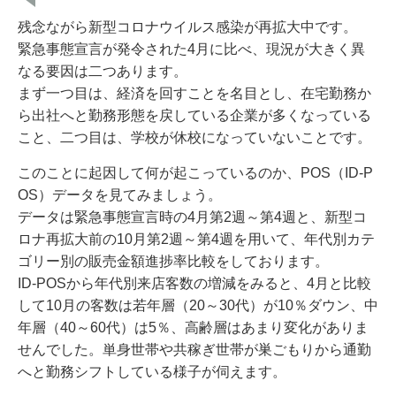
k
残念ながら新型コロナウイルス感染が再拡大中です。
緊急事態宣言が発令された4月に比べ、現況が大きく異
なる要因は二つあります。
まず一つ目は、経済を回すことを名目とし、在宅勤務か
ら出社へと勤務形態を戻している企業が多くなっている
こと、二つ目は、学校が休校になっていないことです。
このことに起因して何が起こっているのか、POS（ID-P
OS）データを見てみましょう。
データは緊急事態宣言時の4月第2週～第4週と、新型コ
ロナ再拡大前の10月第2週～第4週を用いて、年代別カテ
ゴリー別の販売金額進捗率比較をしております。
ID-POSから年代別来店客数の増減をみると、4月と比較
して10月の客数は若年層（20～30代）が10％ダウン、中
年層（40～60代）は5％、高齢層はあまり変化がありま
せんでした。単身世帯や共稼ぎ世帯が巣ごもりから通勤
へと勤務シフトしている様子が伺えます。