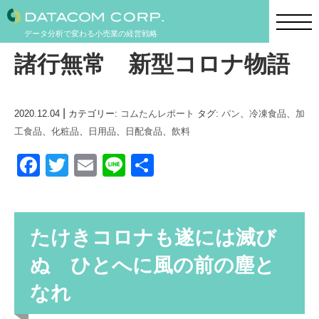
データ分析で変わる小売業の経営戦略
諸行無常 新型コロナ物語
|
2020.12.04
カテゴリー:
コムたんレポート
タグ:
パン
、
冷凍食品
、
加
工食品
、
化粧品
、
日用品
、
日配食品
、
飲料
F
T
E
Li
共
a
wi
m
n
有
c
tt
ail
e
e
er
たけきコロナも遂には滅び
b
ぬ ひとへに風の前の塵と
o
なれ
o