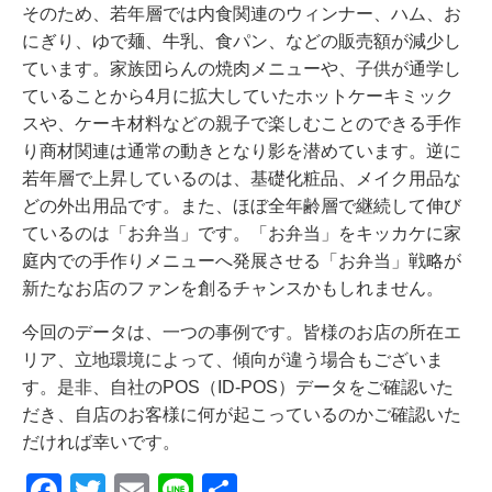
そのため、若年層では内食関連のウィンナー、ハム、お
にぎり、ゆで麺、牛乳、食パン、などの販売額が減少し
ています。家族団らんの焼肉メニューや、子供が通学し
ていることから4月に拡大していたホットケーキミック
スや、ケーキ材料などの親子で楽しむことのできる手作
り商材関連は通常の動きとなり影を潜めています。逆に
若年層で上昇しているのは、基礎化粧品、メイク用品な
どの外出用品です。また、ほぼ全年齢層で継続して伸び
ているのは「お弁当」です。「お弁当」をキッカケに家
庭内での手作りメニューへ発展させる「お弁当」戦略が
新たなお店のファンを創るチャンスかもしれません。
今回のデータは、一つの事例です。皆様のお店の所在エ
リア、立地環境によって、傾向が違う場合もございま
す。是非、自社のPOS（ID-POS）データをご確認いた
だき、自店のお客様に何が起こっているのかご確認いた
だければ幸いです。
F
T
E
Li
共