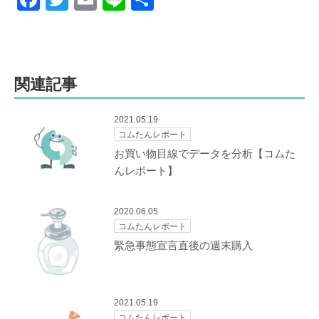
a
wi
m
n
有
c
tt
ail
e
e
er
関連記事
b
o
2021.05.19
o
コムたんレポート
k
お買い物目線でデータを分析【コムた
んレポート】
2020.06.05
コムたんレポート
緊急事態宣言直後の週末購入
2021.05.19
コムたんレポート