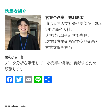
執筆者紹介
営業企画室 栄利康太
山形大学人文社会科学部卒 202
3年に新卒入社。
大学時代は会計学を専攻。
現在は営業企画室で商品企画と
営業支援を担当
栄利から一言
データ分析を活用して、小売業の発展に貢献するために
頑張ります！
F
T
E
Li
共
a
wi
m
n
有
c
tt
ail
e
e
er