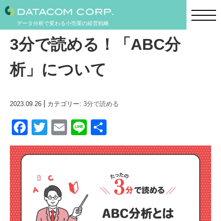
データ分析で変わる小売業の経営戦略
3分で読める！「ABC分
析」について
|
2023.09.26
カテゴリー:
3分で読める
F
T
E
Li
共
a
wi
m
n
有
c
tt
ail
e
e
er
b
o