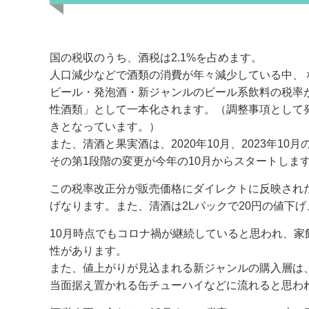
b
o
o
国の税収のうち、酒税は2.1%を占めます。
k
人口減少などで酒類の消費が年々減少している中、 
ビール・発泡酒・新ジャンルのビール系飲料の税率が、2
性酒類」として一本化されます。（調整事項として発
きとなっています。）
また、清酒と果実酒は、2020年10月、2023年1
その第1段階の変更が今年の10月からスタートしま
この税率改正分が販売価格にダイレクトに反映された場
げなります。また、清酒は2Lパックで20円の値下げ
10月時点でもコロナ禍が継続していると思われ、
性があります。
また、値上がりが見込まれる新ジャンルの購入層は
当面据え置かれる缶チューハイなどに流れると思わ