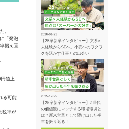
した。
2026-01-21
的に「発泡
【25卒新卒インタビュー】文系×
税率据え置
未経験からSEへ。小売へのワクワ
クを活かす仕事との出会い
。
0円値上
2025-12-25
れる可能
【25卒新卒インタビュー】Z世代
の価値観にマッチする職場環境と
は税率が
は？新米営業として駆け出した半
年を振り返る！