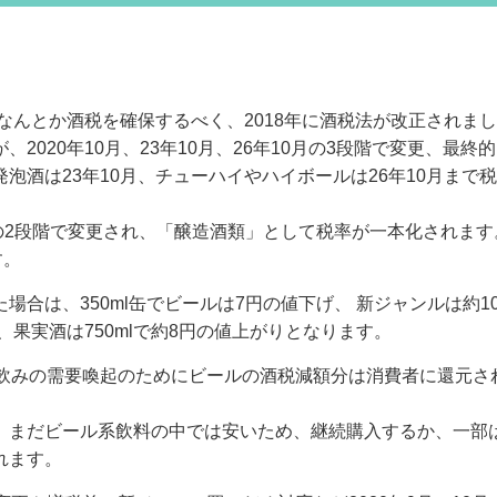
なんとか酒税を確保するべく、2018年に酒税法が改正されま
020年10月、23年10月、26年10月の3段階で変更、最終
泡酒は23年10月、チューハイやハイボールは26年10月まで
0月の2段階で変更され、「醸造酒類」として税率が一本化されます
す。
合は、350ml缶でビールは7円の値下げ、 新ジャンルは約1
、果実酒は750mlで約8円の値上がりとなります。
家飲みの需要喚起のためにビールの酒税減額分は消費者に還元さ
、まだビール系飲料の中では安いため、継続購入するか、一部
れます。