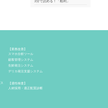
3分で読める！「粗利」
【業務改善】
スマホ分析ツール
顧客管理システム
生鮮発注システム
デリカ発注支援システム
ビス
【適性検査】
人材採用・適正配置診断