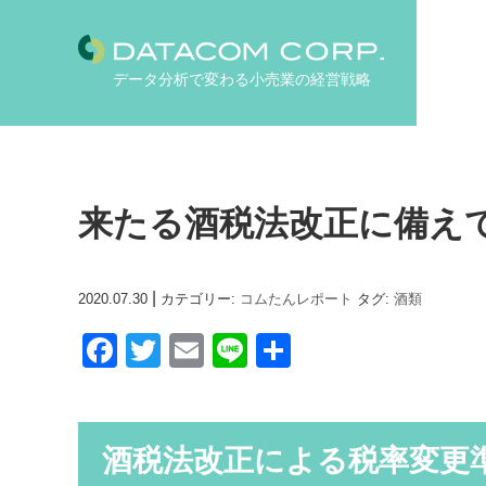
データ分析で変わる小売業の経営戦略
来たる酒税法改正に備え
|
2020.07.30
カテゴリー:
コムたんレポート
タグ:
酒類
F
T
E
Li
共
a
wi
m
n
有
c
tt
ail
e
e
er
酒税法改正による税率変更