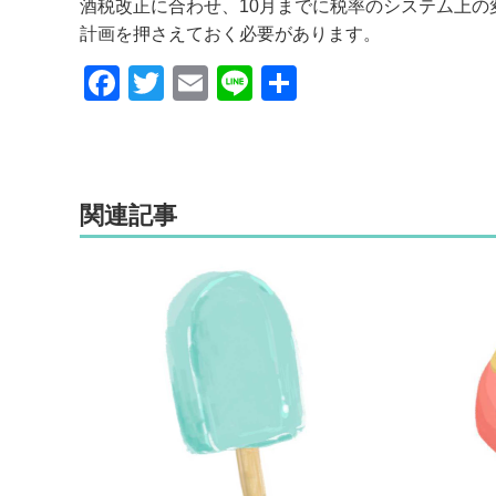
酒税改正に合わせ、10月までに税率のシステム上の変
計画を押さえておく必要があります。
F
T
E
Li
共
a
wi
m
n
有
c
tt
ail
e
e
er
関連記事
b
o
o
k