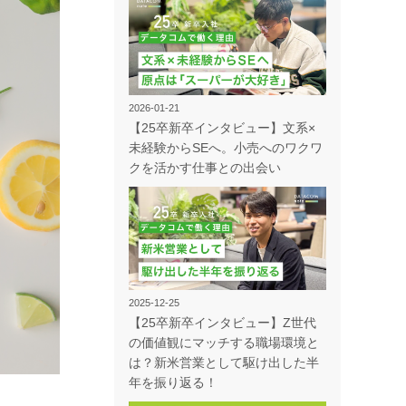
2026-01-21
【25卒新卒インタビュー】文系×
未経験からSEへ。小売へのワクワ
クを活かす仕事との出会い
2025-12-25
【25卒新卒インタビュー】Z世代
の価値観にマッチする職場環境と
は？新米営業として駆け出した半
年を振り返る！