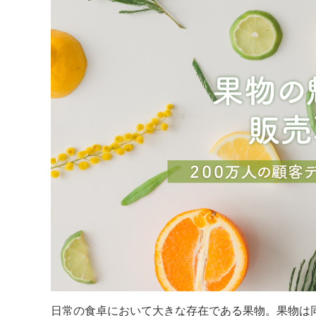
b
o
o
k
日常の食卓において大きな存在である果物。果物は